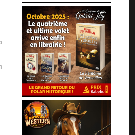
 –
u
l
t-