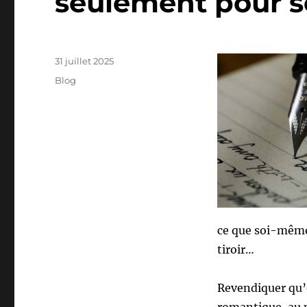
seulement pour so
Auteur
Publié
31 juillet 2025
le
Catégories
Blog
ce que soi-même,
tiroir…
Revendiquer qu’o
romantique, au p