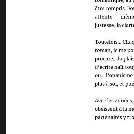
être compris. Pou
attente — même 
justesse, la clar
Toutefois… Chaqu
roman, je me pos
procurer du plais
d’écrire naît tou
ou… l’onanisme pu
plus à soi, et pu
Avec les années, 
obéissent à la m
partenaires y tr