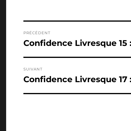
Navigation
PRÉCÉDENT
de
Confidence Livresque 15 
Publication
précédente :
l’article
SUIVANT
Confidence Livresque 17 :
Publication
suivante :