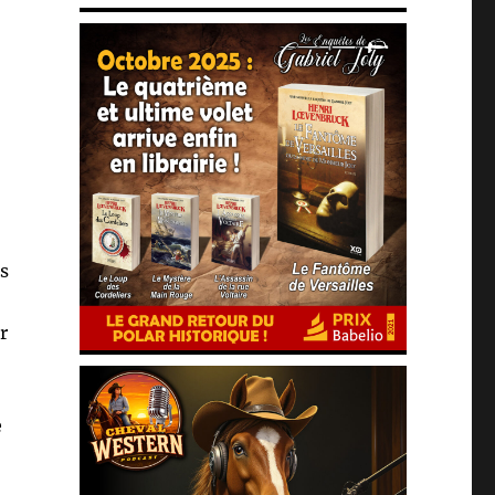
s
r
e