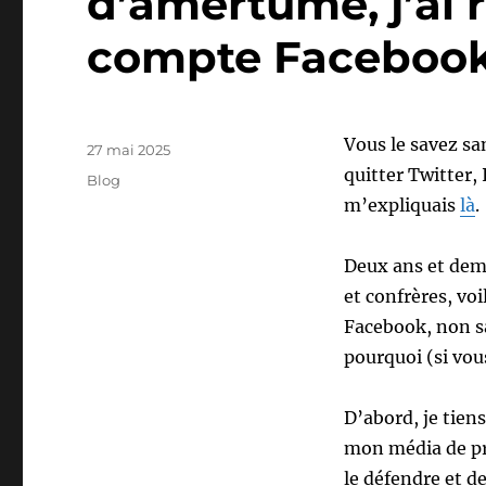
d’amertume, j’ai 
compte Faceboo
Auteur
Vous le savez san
Publié
27 mai 2025
le
quitter Twitter,
Catégories
Blog
m’expliquais
là
.
Deux ans et dem
et confrères, vo
Facebook, non s
pourquoi (si vou
D’abord, je tien
mon média de pré
le défendre et d