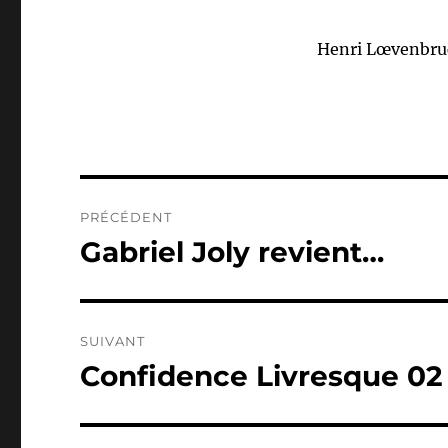
Henri Lœvenbru
Navigation
PRÉCÉDENT
de
Gabriel Joly revient…
Publication
précédente :
l’article
SUIVANT
Confidence Livresque 02 
Publication
suivante :