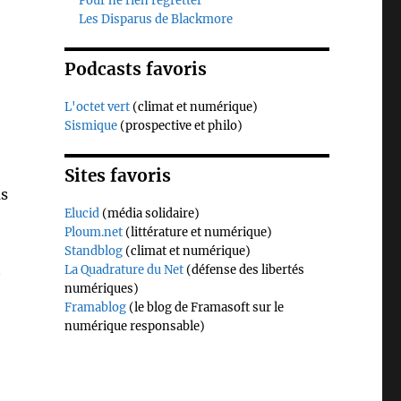
Pour ne rien regretter
Les Disparus de Blackmore
Podcasts favoris
L'octet vert
(climat et numérique)
Sismique
(prospective et philo)
Sites favoris
as
Elucid
(média solidaire)
Ploum.net
(littérature et numérique)
Standblog
(climat et numérique)
t
La Quadrature du Net
(défense des libertés
numériques)
Framablog
(le blog de Framasoft sur le
numérique responsable)