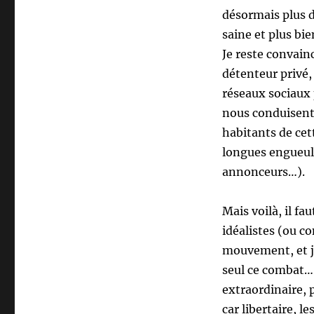
désormais plus d
saine et plus bie
Je reste convainc
détenteur privé,
réseaux sociaux p
nous conduisent 
habitants de cett
longues engueula
annonceurs…).
Mais voilà, il fa
idéalistes (ou c
mouvement, et je
seul ce combat…
extraordinaire, 
car libertaire, l